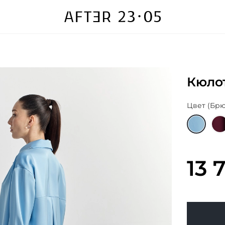
Кюло
Цвет (Брю
13 