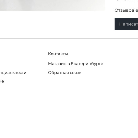
классиче
петроль,
Отзывов е
небесно-г
Наши порт
Написат
срок до 1
Обращаем
скоррект
Контакты
Магазин в Екатеринбурге
нциальности
Обратная связь
ие