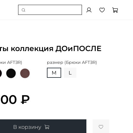
ты коллекция ДОиПОСЛЕ
ки AFTƎR)
размер (Брюки AFTƎR)
M
L
700 ₽
В корзину