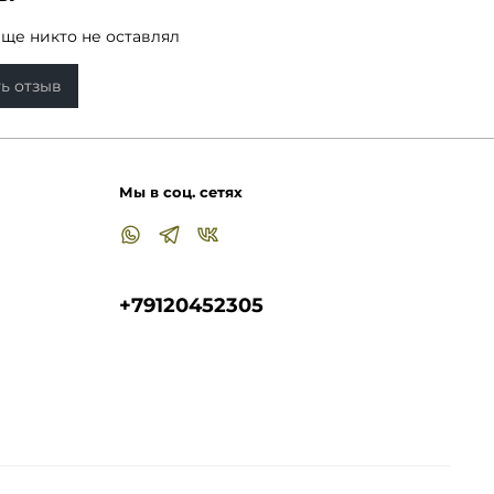
ский черный, искрящийся жемчужный, фуксия,
 благородный винный, темный шоколад или
ще никто не оставлял
олубой.
ные изготовят изделие персонально для вас
в
ь отзыв
4 дней
.
 внимание, длину изделия можем
ировать по вашему желанию.
Мы в соц. сетях
+79120452305