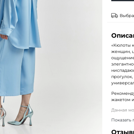
Выбра
Описа
«Кюлоты 
женщин, ц
ощущение
элегантно
ниспадающ
прогулок,
универсал
Рекоменду
жакетом 
Данная мо
коллекци
Показать 
предзака
размер и 
Отзыв