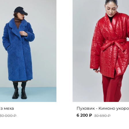
з меха
Пуховик - Кимоно укор
6 200 ₽
30 000 ₽
30 690 ₽