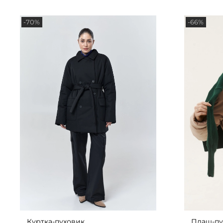
-70%
-66%
Куртка-пуховик
Плащ-пу