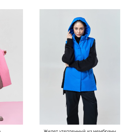
а
Жилет утепленный из мембраны