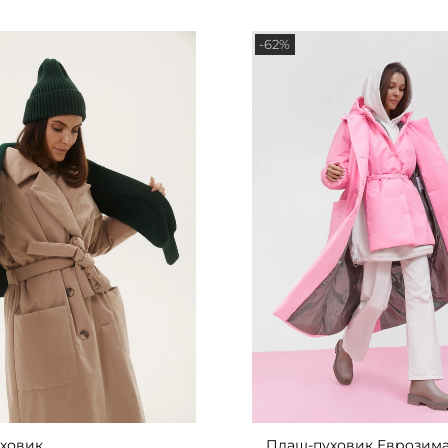
-62%
ховик
Плащ-пуховик Еврозим